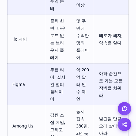
수익 분
이상
배
클릭 한
몇 주
번, 다운
만에
로드 없
수백만
배포가 해자,
.io 게임
는 브라
명의
약속은 얕다
우저 플
플레이
레이
어
무료 티
약 200
아하 순간으
어, 실시
억 달
로 가는 모든
Figma
간 멀티
러 인
장벽을 치워
플레이
수 제
라
어
안
동시
값싼 소
접속
발견될 만큼
셜 게임,
Among Us
380만,
오래 살아남
그리고
2년 늦
아라