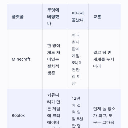
무엇에
어디서
플랫폼
베팅했
교훈
끝났나
나
역대
최다
한 명에
판매
게도 재
결코 텅 빈
게임,
Minecraft
미있는
세계를 두지
3억 5
절차적
마라
천만
생존
장 이
상
커뮤니
12년
티가 만
에 걸
든 게임
먼저 놀 장소
쳐 일
Roblox
에 크리
가 되고, 도
일 8천
에이터
구는 그다음
만 명