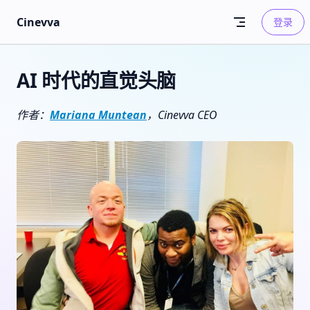
Skip to content
Cinevva
登录
AI 时代的直觉头脑
作者：
Mariana Muntean
，Cinevva CEO