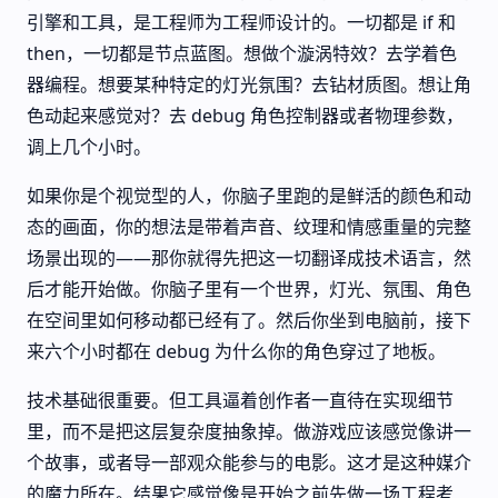
引擎和工具，是工程师为工程师设计的。一切都是 if 和
then，一切都是节点蓝图。想做个漩涡特效？去学着色
器编程。想要某种特定的灯光氛围？去钻材质图。想让角
色动起来感觉对？去 debug 角色控制器或者物理参数，
调上几个小时。
如果你是个视觉型的人，你脑子里跑的是鲜活的颜色和动
态的画面，你的想法是带着声音、纹理和情感重量的完整
场景出现的——那你就得先把这一切翻译成技术语言，然
后才能开始做。你脑子里有一个世界，灯光、氛围、角色
在空间里如何移动都已经有了。然后你坐到电脑前，接下
来六个小时都在 debug 为什么你的角色穿过了地板。
技术基础很重要。但工具逼着创作者一直待在实现细节
里，而不是把这层复杂度抽象掉。做游戏应该感觉像讲一
个故事，或者导一部观众能参与的电影。这才是这种媒介
的魔力所在。结果它感觉像是开始之前先做一场工程考