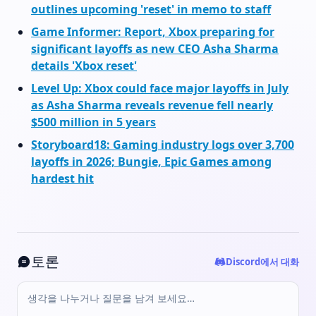
outlines upcoming 'reset' in memo to staff
Game Informer: Report, Xbox preparing for
significant layoffs as new CEO Asha Sharma
details 'Xbox reset'
Level Up: Xbox could face major layoffs in July
as Asha Sharma reveals revenue fell nearly
$500 million in 5 years
Storyboard18: Gaming industry logs over 3,700
layoffs in 2026; Bungie, Epic Games among
hardest hit
토론
Discord에서 대화