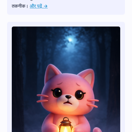
तकनीक।
और पढ़ें →