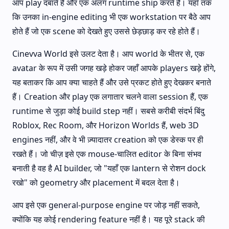
आप play दबाते हैं और एक अलग runtime ship करते हैं। यहाँ तक
कि उनका in-engine editing भी एक workstation पर बैठे आप
होते हैं जो एक scene को देखते हुए उससे छेड़छाड़ कर रहे होते हैं।
Cinevva World इसे उलट देता है। आप world के भीतर से, एक
avatar के रूप में उसी जगह खड़े होकर जहाँ आपके players खड़े होंगे,
यह बताकर कि आप क्या चाहते हैं और उसे प्रकट होते हुए देखकर बनाते
हैं। Creation और play एक लगातार चलने वाला session हैं, एक
runtime से जुड़ा कोई build step नहीं। सबसे करीबी संदर्भ बिंदु
Roblox, Rec Room, और Horizon Worlds हैं, web 3D
engines नहीं, और वे भी ज़्यादातर creation को एक डेस्क पर ही
रखते हैं। जो चीज़ इसे एक mouse-चालित editor के बिना संभव
बनाती है वह है AI builder, जो "यहाँ एक lantern से रोशन dock
रखो" को geometry और placement में बदल देता है।
आप इसे एक general-purpose engine पर जोड़ नहीं सकते,
क्योंकि यह कोई rendering feature नहीं है। यह पूरे stack की