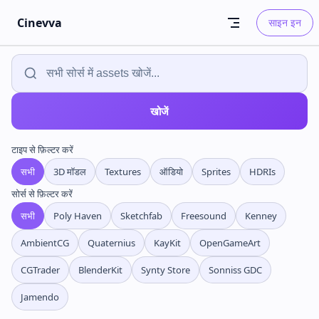
Skip to content
Cinevva
साइन इन
खोजें
टाइप से फ़िल्टर करें
सभी
3D मॉडल
Textures
ऑडियो
Sprites
HDRIs
सोर्स से फ़िल्टर करें
सभी
Poly Haven
Sketchfab
Freesound
Kenney
AmbientCG
Quaternius
KayKit
OpenGameArt
CGTrader
BlenderKit
Synty Store
Sonniss GDC
Jamendo