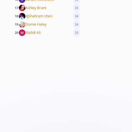
Ashley Brant
17
35
djShahram sheri
18
34
Domie Haley
19
34
Mahdi Ali
20
33