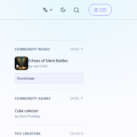
로그인
COMMUNITY RADIO
OPEN ↗
Echoes of Silent Battles
by Lee Colin
COMMUNITY GAMES
OPEN ↗
Cube colector
★ FEATURED
by Elvis Prestley
TOP CREATORS
CREATED