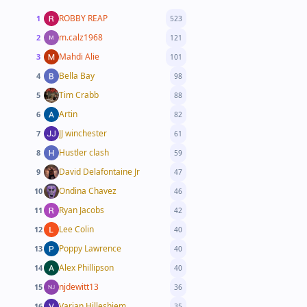
ROBBY REAP
1
523
m.calz1968
2
121
Mahdi Alie
3
101
Bella Bay
4
98
Tim Crabb
5
88
Artin
6
82
JJ winchester
7
61
Hustler clash
8
59
David Delafontaine Jr
9
47
Ondina Chavez
10
46
Ryan Jacobs
11
42
Lee Colin
12
40
Poppy Lawrence
13
40
Alex Phillipson
14
40
njdewitt13
15
36
Varian Hilleshiem
16
35