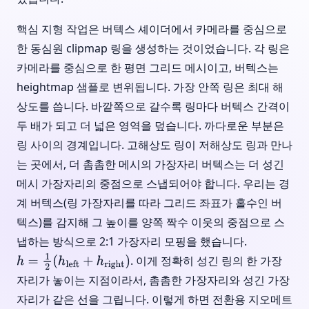
핵심 지형 작업은 버텍스 셰이더에서 카메라를 중심으로
한 동심원 clipmap 링을 생성하는 것이었습니다. 각 링은
카메라를 중심으로 한 평면 그리드 메시이고, 버텍스는
heightmap 샘플로 변위됩니다. 가장 안쪽 링은 최대 해
상도를 씁니다. 바깥쪽으로 갈수록 링마다 버텍스 간격이
두 배가 되고 더 넓은 영역을 덮습니다. 까다로운 부분은
링 사이의 경계입니다. 고해상도 링이 저해상도 링과 만나
는 곳에서, 더 촘촘한 메시의 가장자리 버텍스는 더 성긴
메시 가장자리의 중점으로 스냅되어야 합니다. 우리는 경
계 버텍스(링 가장자리를 따라 그리드 좌표가 홀수인 버
텍스)를 감지해 그 높이를 양쪽 짝수 이웃의 중점으로 스
냅하는 방식으로 2:1 가장자리 모핑을 했습니다.
. 이게 정확히 성긴 링의 한 가장
h
=
1
2
(
h
left
+
h
right
)
자리가 놓이는 지점이라서, 촘촘한 가장자리와 성긴 가장
자리가 같은 선을 그립니다. 이렇게 하면 전환용 지오메트