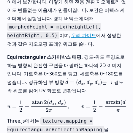
이에서 보간합니다. 이렇게 하면 전용 전환 지오메트리 없
이도 빈틈없는 이음새가 만들어집니다. 보간은 버텍스 셰
이더에서 실행됩니다. 경계 버텍스에 대해
morphedHeight = mix(heightLeft,
이며,
우리 가이드
에서 설명한
heightRight, 0.5)
것과 같은 지오모핑 프레임워크를 씁니다.
Equirectangular 스카이박스 매핑.
경도-위도 투영으로
하늘 방향의 완전한 구면을 매핑하는 하나의 2D 이미지
입니다. 가로축은 0~360도를 덮고, 세로축은 0~180도를
덮습니다. 정규화된 뷰 방향
는 그 경도
d
^
=
(
d
x
,
d
y
,
d
z
)
와 위도를 읽어 UV 좌표로 변환됩니다.
u
=
1
2
+
atan
2
(
d
z
,
d
x
)
2
π
,
v
=
1
2
−
arcsin
(
d
y
)
π
Three.js에서는
texture.mapping =
을
EquirectangularReflectionMapping