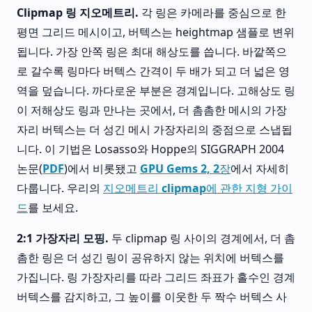
Clipmap 링 지오메트리.
각 링은 카메라를 중심으로 한
평면 그리드 메시이고, 버텍스는 heightmap 샘플로 변위
됩니다. 가장 안쪽 링은 최대 해상도를 씁니다. 바깥쪽으
로 갈수록 링마다 버텍스 간격이 두 배가 되고 더 넓은 영
역을 덮습니다. 까다로운 부분은 경계입니다. 고해상도 링
이 저해상도 링과 만나는 곳에서, 더 촘촘한 메시의 가장
자리 버텍스는 더 성긴 메시 가장자리의 중점으로 스냅됩
니다. 이 기법은 Losasso와 Hoppe의 SIGGRAPH 2004
논문(
PDF
)에서 비롯됐고
GPU Gems 2, 2장
에서 자세히
다룹니다. 우리의
지오메트리 clipmap에 관한 지형 가이
드
를 보세요.
2:1 가장자리 모핑.
두 clipmap 링 사이의 경계에서, 더 촘
촘한 링은 더 성긴 링이 공유하지 않는 위치에 버텍스를
가집니다. 링 가장자리를 따라 그리드 좌표가 홀수인 경계
버텍스를 감지하고, 그 높이를 이웃한 두 짝수 버텍스 사