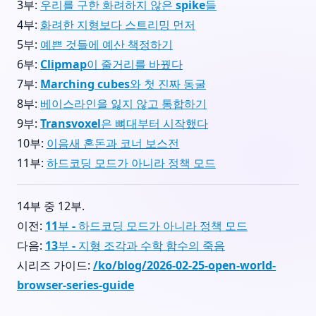
3부:
우리를 구한 화려하지 않은 spike들
4부:
화려한 지형보다 스트리밍 먼저
5부:
예쁜 것들에 예산 책정하기
6부:
Clipmap이 줄거리를 바꿨다
7부:
Marching cubes와 첫 진짜 동굴
8부:
베이스라인을 잃지 않고 통합하기
9부:
Transvoxel은 뼈대부터 시작했다
10부:
이음새 혼돈과 코너 보스전
11부:
하드코딩 모드가 아니라 정책 모드
14부 중 12부.
이전:
11부 - 하드코딩 모드가 아니라 정책 모드
다음:
13부 - 지형 조각과 수학 함수의 죽음
시리즈 가이드:
/ko/blog/2026-02-25-open-world-
browser-series-guide