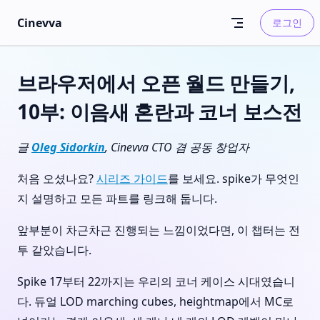
Skip to content
Cinevva
로그인
브라우저에서 오픈 월드 만들기,
10부: 이음새 혼란과 코너 보스전
글
Oleg Sidorkin
, Cinevva CTO 겸 공동 창업자
처음 오셨나요?
시리즈 가이드
를 보세요. spike가 무엇인
지 설명하고 모든 파트를 링크해 둡니다.
앞부분이 차근차근 진행되는 느낌이었다면, 이 챕터는 전
투 같았습니다.
Spike 17부터 22까지는 우리의 코너 케이스 시대였습니
다. 듀얼 LOD marching cubes, heightmap에서 MC로