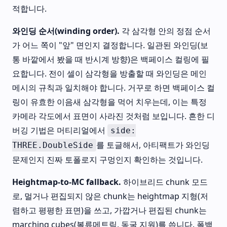
적합니다.
와인딩 순서(winding order).
각 삼각형 안의 정점 순서
가 어느 쪽이 "앞" 면인지 결정합니다. 일관된 와인딩(보
통 바깥에서 봤을 때 반시계 방향)은 백페이스 컬링에 필
요합니다. 전이 셀이 삼각형을 방출할 때 와인딩은 메인
메시의 규칙과 일치해야 합니다. 거꾸로 하면 백페이스 컬
링이 유효한 이음새 삼각형을 먹어 치우는데, 이는 특정
카메라 각도에서 표면이 사라진 것처럼 보입니다. 흔한 디
버깅 기법은 머티리얼에서
side:
를 토글해서, 아티팩트가 와인딩
THREE.DoubleSide
문제인지 진짜 토폴로지 구멍인지 확인하는 것입니다.
Heightmap-to-MC fallback.
하이브리드 chunk 모드
로, 멀거나 편집되지 않은 chunk는 heightmap 지형(저
렴하고 평평한 표면)을 쓰고, 가깝거나 편집된 chunk는
marching cubes(볼류메트릭, 동굴 지원)를 씁니다. 폴백