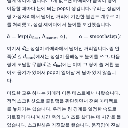
럽게 섞여야 합니다. 그게 없으면 카메라가 움직여 링이
이동할 때마다 눈에 띄는 pop이 생깁니다. 우리는 정점이
링 가장자리에서 떨어진 거리에 기반한 블렌드 계수로 이
를 처리했고, 정점 셰이더에서 높이를 보간했습니다.
h
=
lerp
(
h
fine
,
h
coarse
,
α
)
,
α
=
smoothstep
(
d
near
,
d
far
,
d
)
여기서
는 정점이 카메라에서 떨어진 거리입니다. 링 안
d
쪽(
)에서는 정점이 풀해상도 높이를 쓰고, 다음
d
≤
d
near
링에 도달할 무렵(
)에는 이미 그 링이 쓸 거친 높
d
≥
d
far
이로 옮겨가 있어서 pop이 일어날 게 남아 있지 않습니
다.
미묘한 교훈 하나는 카메라 이동 테스트에서 나왔습니다.
정적 스크린샷으로 클립맵을 판단하면서 전환 아티팩트
를 놓치기는 쉽습니다. 우리는 링 경계를 일정한 속도로
가로질러 다니며 시간 축의 노이즈를 살피는 데 시간을 들
였습니다. 스크린샷은 거짓말을 했습니다. 움직임이 진실