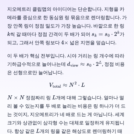
지오메트리 클립맵의 아이디어는 단순합니다. 지형을 카
메라를 중심으로 한 동심원 링 묶음으로 렌더링합니다. 가
장 안쪽 링이 정점 밀도가 가장 높습니다. 바깥으로 한 링
씩 갈 때마다 정점 간격이 두 배가 되어
가
k
s
k
=
s
0
⋅
2
k
되고, 그래서 안쪽 링보다
넓은 지면을 덮습니다.
4
×
이 두 배가 핵심 전부입니다. 시야 거리는 링 개수에 따라
기하급수적으로 늘어나는데
, 정점 비용
d
view
≈
s
0
⋅
2
L
은 선형으로만 늘어납니다.
V
total
≈
N
2
⋅
L
정점짜리 링
개에 대해 그렇습니다. 얼마나 멀
N
×
N
L
리 볼 수 있는지를 두 배로 늘리는 비용은 링 하나가 더 드
는 것이지, 지오메트리가 네 배로 드는 게 아닙니다. 세계
크기와 상관없이 삼각형 수는 대체로 일정하게 유지됩니
다. 항상 같은
개의 링을 같은 해상도로 렌더링하기 때
L