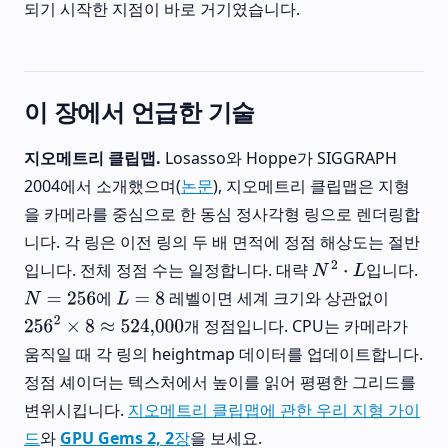
되기 시작한 지점이 바로 거기였습니다.
이 장에서 언급한 기술
지오메트리 클립맵.
Losasso와 Hoppe가 SIGGRAPH
2004에서 소개했으며(
논문
), 지오메트리 클립맵은 지형
을 카메라를 중심으로 한 동심 정사각형 링으로 렌더링합
니다. 각 링은 이전 링의 두 배 면적에 정점 해상도는 절반
입니다. 전체 정점 수는 일정합니다. 대략
입니다.
N
2
⋅
L
에
레벨이면 세계 크기와 상관없이
N
=
256
L
=
8
개 정점입니다. CPU는 카메라가
256
2
×
8
≈
524,000
움직일 때 각 링의 heightmap 데이터를 업데이트합니다.
정점 셰이더는 텍스처에서 높이를 읽어 평평한 그리드를
변위시킵니다.
지오메트리 클립맵에 관한 우리 지형 가이
드
와
GPU Gems 2, 2장
을 보세요.