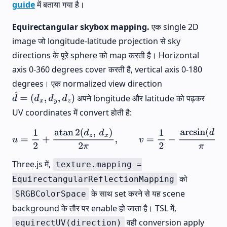
guide
में बताया गया है।
Equirectangular skybox mapping.
एक single 2D
image जो longitude-latitude projection से sky
directions के पूरे sphere को map करती है। Horizontal
axis 0-360 degrees cover करती है, vertical axis 0-180
degrees। एक normalized view direction
अपने longitude और latitude को पढ़कर
d
^
=
(
d
x
,
d
y
,
d
z
)
UV coordinates में convert होती है:
u
=
1
2
+
atan
2
(
d
z
,
d
x
)
2
π
,
v
=
1
2
−
arcsin
(
d
y
)
π
Three.js में,
texture.mapping =
को
EquirectangularReflectionMapping
के साथ set करने से यह scene
SRGBColorSpace
background के तौर पर enable हो जाता है। TSL में,
वही conversion apply
equirectUV(direction)