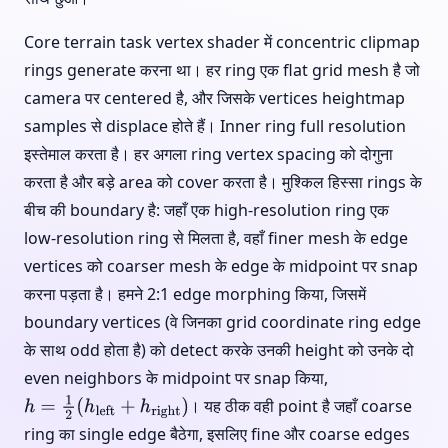
Core terrain task vertex shader में concentric clipmap
rings generate करना था। हर ring एक flat grid mesh है जो
camera पर centered है, और जिसके vertices heightmap
samples से displace होते हैं। Inner ring full resolution
इस्तेमाल करता है। हर अगला ring vertex spacing को दोगुना
करता है और बड़े area को cover करता है। मुश्किल हिस्सा rings के
बीच की boundary है: जहाँ एक high-resolution ring एक
low-resolution ring से मिलता है, वहाँ finer mesh के edge
vertices को coarser mesh के edge के midpoint पर snap
करना पड़ता है। हमने 2:1 edge morphing किया, जिसमें
boundary vertices (वे जिनका grid coordinate ring edge
के साथ odd होता है) को detect करके उनकी height को उनके दो
even neighbors के midpoint पर snap किया,
। यह ठीक वही point है जहाँ coarse
h
=
1
2
(
h
left
+
h
right
)
ring का single edge बैठेगा, इसलिए fine और coarse edges