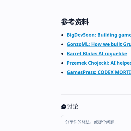
参考资料
BigDevSoon: Building game
GonzoML: How we built Gr
Barret Blake: AI roguelike
Przemek Chojecki: AI help
GamesPress: CODEX MORTIS
讨论