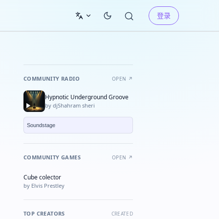
登录
COMMUNITY RADIO
OPEN ↗
Hypnotic Underground Groove
by djShahram sheri
COMMUNITY GAMES
OPEN ↗
Cube colector
★ FEATURED
by Elvis Prestley
TOP CREATORS
CREATED