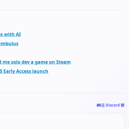
s with AI
umbulus
ed me solo dev a game on Steam
 Early Access launch
在 Discord 聊