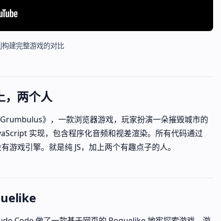
ex 分别构建完整游戏的对比
晚上，两个人
rumbulus》，一款浏览器游戏，玩家扮演一朵摧毁城市的
JavaScript 实现，包含程序化音频和视差渲染。所有代码通过
架，没有游戏引擎。就是纯 JS，加上两个有趣点子的人。
elike
Claude Code 做了一款基于网页的 Roguelike 地牢探索游戏。游