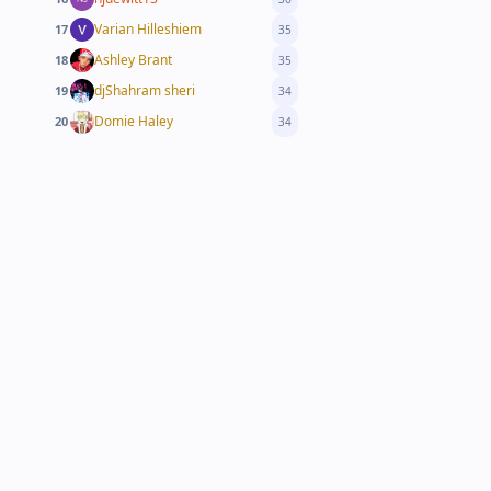
Varian Hilleshiem
17
35
Ashley Brant
18
35
djShahram sheri
19
34
Domie Haley
20
34