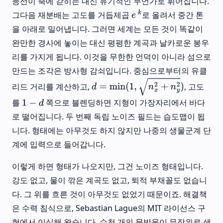
능선이 축에 갇히는 대신 유기적인 무언가로 휘어집니다.
그다음 재분배는 고도를 거듭제곱
로 올려서 중간 톤
e
k
을 아래로 밀어냅니다. 그러면 세계는 모든 것이 똑같이
완만한 경사에 놓이는 대신 평평한 계곡과 날카로운 봉우
리를 가지게 됩니다. 이것을 무한한 언덕이 아니라 섬으로
만드는 조각은 방사형 감쇠입니다. 중심으로부터의 유클
리드 거리를 계산하고,
, 고도
d
=
min
(
1
,
n
x
2
+
n
y
2
)
를
쪽으로 블렌딩하면 지형이 가장자리에서 바다
1
−
d
로 떨어집니다. 두 번째 독립 노이즈 필드는 습도맵이 됩
니다. 형태에는 아무것도 하지 않지만 나중의 생물군계 단
계에 입력으로 들어갑니다.
이렇게 하면 형태가 나오지만, 그건 노이즈 형태입니다.
강도 없고, 물이 깎은 계곡도 없고, 퇴적 부채꼴도 없습니
다. 그 위를 흐른 것이 아무것도 없었기 때문이죠. 해결책
은 수력 침식으로, Sebastian Lague의 MIT 라이선스 구
현에서 이식해 왔습니다. 수천 개의 물방울이 무작위로 생