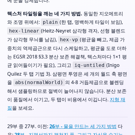
에 눈을 강제합니다.
텍스처 타일링을 깨는 네 가지 방법.
동일한 지오메트리
와 조명 위에서:
(한 탭, 명백하게 타일이 보임),
plain
(Heitz-Neyret 삼각형 격자, 선형 블렌드
hex-linear
가 삼각형 무늬를 남김),
(평균을 빼고, 제곱 가
hex-vp
중치의 역제곱근으로 다시 스케일하고, 평균을 도로 더하
는 EGSR 2018 §3.3 분산 보존 해결책, 텍스처마다 1×1 평
균 읽어들이기가 필요), 그리고
(Inigo
iq-untiled
Quilez 두 탭 기법 3). 삼평면 투영은 세 개의 월드 축 평면
을
의 4-8 거듭제곱으로 블렌딩
abs(normalWorld)
해서 샘플링하므로 절벽이 늘어나지 않습니다. 분산 보존
이 품질에서 이기고, 두 탭이 비용에서 이깁니다.
지형 재
질
을 보세요.
29부 중 27부. 이전:
26부 - 물을 만드는 세 가지 방법
다
음:
28부 - 지평선까지 펼쳐진 풀, 그리고 자신을 숨기는