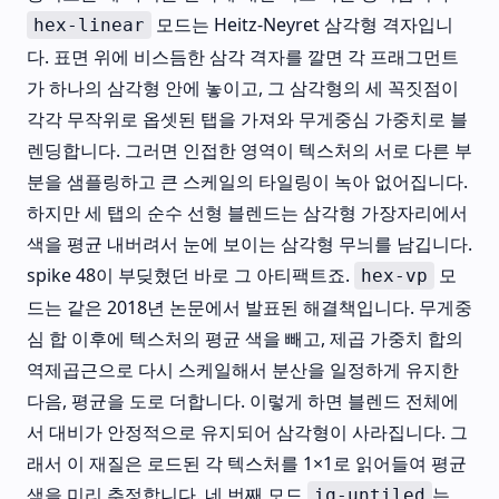
모드는 Heitz-Neyret 삼각형 격자입니
hex-linear
다. 표면 위에 비스듬한 삼각 격자를 깔면 각 프래그먼트
가 하나의 삼각형 안에 놓이고, 그 삼각형의 세 꼭짓점이
각각 무작위로 옵셋된 탭을 가져와 무게중심 가중치로 블
렌딩합니다. 그러면 인접한 영역이 텍스처의 서로 다른 부
분을 샘플링하고 큰 스케일의 타일링이 녹아 없어집니다.
하지만 세 탭의 순수 선형 블렌드는 삼각형 가장자리에서
색을 평균 내버려서 눈에 보이는 삼각형 무늬를 남깁니다.
spike 48이 부딪혔던 바로 그 아티팩트죠.
모
hex-vp
드는 같은 2018년 논문에서 발표된 해결책입니다. 무게중
심 합 이후에 텍스처의 평균 색을 빼고, 제곱 가중치 합의
역제곱근으로 다시 스케일해서 분산을 일정하게 유지한
다음, 평균을 도로 더합니다. 이렇게 하면 블렌드 전체에
서 대비가 안정적으로 유지되어 삼각형이 사라집니다. 그
래서 이 재질은 로드된 각 텍스처를 1×1로 읽어들여 평균
색을 미리 추정합니다. 네 번째 모드
는
iq-untiled