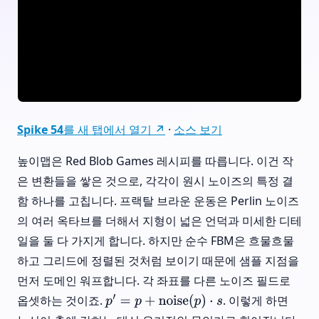
Spike 54를 새 탭에서 열기 ↗
·
소스 보기
높이맵은 Red Blob Games 레시피를 따릅니다. 이건 작
은 변환들을 쌓은 것으로, 각각이 원시 노이즈의 특정 결
함 하나를 고칩니다. 프랙탈 브라운 운동은 Perlin 노이즈
의 여러 옥타브를 더해서 지형이 넓은 언덕과 미세한 디테
일을 둘 다 가지게 합니다. 하지만 순수 FBM은 흐물흐물
하고 그리드에 정렬된 것처럼 보이기 때문에 샘플 지점을
먼저 도메인 워프합니다. 각 좌표를 다른 노이즈 필드로
옵셋하는 것이죠.
. 이렇게 하면
p
′
=
p
+
noise
(
p
)
⋅
s