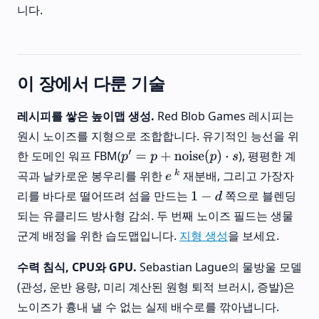
니다.
이 장에서 다룬 기술
레시피를 쌓은 높이맵 생성.
Red Blob Games 레시피는
원시 노이즈를 지형으로 조합합니다. 유기적인 능선을 위
한 도메인 워프 FBM(
), 평평한 계
p
′
=
p
+
noise
(
p
)
⋅
s
곡과 날카로운 봉우리를 위한
재분배, 그리고 가장자
e
k
리를 바다로 떨어뜨려 섬을 만드는
쪽으로 블렌딩
1
−
d
되는 유클리드 방사형 감쇠. 두 번째 노이즈 필드는 생물
군계 배정을 위한 습도맵입니다.
지형 생성
을 보세요.
수력 침식, CPU와 GPU.
Sebastian Lague의 물방울 모델
(관성, 운반 용량, 미리 계산된 원형 퇴적 브러시, 증발)은
노이즈가 흉내 낼 수 없는 실제 배수로를 깎아냅니다.