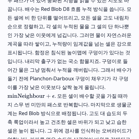
두 패스가 더 있어 풍화된 지형을 읽을 수 있는 지도로 바
꿉니다. 배수는 Red Blob D8 흐름 누적 방식을 씁니다. 모
든 셀에 비 한 단위를 떨어뜨리고, 모든 셀을 고도 내림차
순으로 정렬하고, 각 셀의 누적된 물을 그 셀의 단 하나뿐
인 가장 낮은 이웃에게 넘깁니다. 그러면 물이 자연스러운
계곡을 따라 쌓이고, 누적량이 임계값을 넘는 셀은 강으로
표시됩니다. 함정은 침식된 높이맵에 구덩이가 있다는 것
입니다. 내리막 출구가 없는 국소 함몰지죠. 구덩이로 들
어간 물은 그냥 멈춰서 누적을 깨버립니다. 그래서 배수가
돌기 전에 Planchon-Darboux 구덩이 채우기가 각 구덩
이를 가장 낮은 이웃보다 살짝 높게 올립니다.
. 모든 셀이 배수할 곳을 가질 때까
minNeighbour
+
ϵ
지 스무 번 미만의 패스로 반복합니다. 마지막으로 생물군
계는 Red Blob 방식으로 배정됩니다. 고도 대 습도의 두
축 룩업이라서 높고 건조한 셀은 바위가 되고 낮고 습한
셀은 늪이 됩니다. 그 위에 경사를 인식하는 오버라이드가