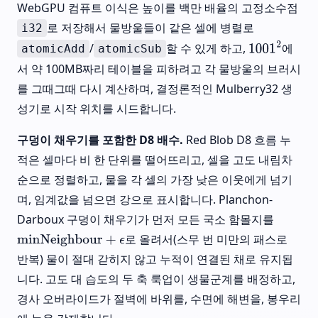
WebGPU 컴퓨트 이식은 높이를 백만 배율의 고정소수점
로 저장해서 물방울들이 같은 셀에 병렬로
i32
/
할 수 있게 하고,
에
atomicAdd
atomicSub
1001
2
서 약 100MB짜리 테이블을 피하려고 각 물방울의 브러시
를 그때그때 다시 계산하며, 결정론적인 Mulberry32 생
성기로 시작 위치를 시드합니다.
구덩이 채우기를 포함한 D8 배수.
Red Blob D8 흐름 누
적은 셀마다 비 한 단위를 떨어뜨리고, 셀을 고도 내림차
순으로 정렬하고, 물을 각 셀의 가장 낮은 이웃에게 넘기
며, 임계값을 넘으면 강으로 표시합니다. Planchon-
Darboux 구덩이 채우기가 먼저 모든 국소 함몰지를
로 올려서(스무 번 미만의 패스로
minNeighbour
+
ϵ
반복) 물이 절대 갇히지 않고 누적이 연결된 채로 유지됩
니다. 고도 대 습도의 두 축 룩업이 생물군계를 배정하고,
경사 오버라이드가 절벽에 바위를, 수면에 해변을, 봉우리