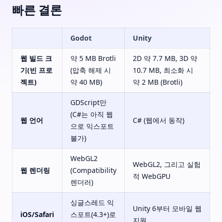
빠른 결론
Godot
Unity
웹 빌드 크
약 5 MB Brotli
2D 약 7.7 MB, 3D 약
기(빈 프로
(압축 해제 시
10.7 MB, 최소화 시
젝트)
약 40 MB)
약 2 MB (Brotli)
GDScript만
(C#는 아직 웹
웹 언어
C# (웹에서 동작)
으로 익스포트
불가)
WebGL2
WebGL2, 그리고 실험
웹 렌더링
(Compatibility
적 WebGPU
렌더러)
싱글스레드 익
Unity 6부터 모바일 웹
iOS/Safari
스포트(4.3+)로
지원