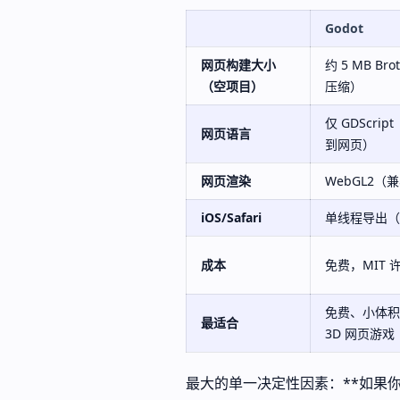
Godot
网页构建大小
约 5 MB Bro
（空项目）
压缩）
仅 GDScri
网页语言
到网页）
网页渲染
WebGL2（
iOS/Safari
单线程导出（
成本
免费，MIT
免费、小体积
最适合
3D 网页游戏
最大的单一决定性因素：**如果你的游