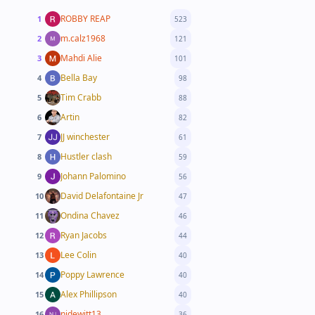
ROBBY REAP
1
523
m.calz1968
2
121
Mahdi Alie
3
101
Bella Bay
4
98
Tim Crabb
5
88
Artin
6
82
JJ winchester
7
61
Hustler clash
8
59
Johann Palomino
9
56
David Delafontaine Jr
10
47
Ondina Chavez
11
46
Ryan Jacobs
12
44
Lee Colin
13
40
Poppy Lawrence
14
40
Alex Phillipson
15
40
njdewitt13
16
36