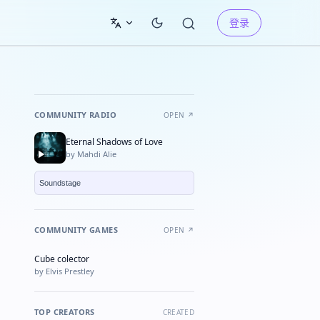
登录
COMMUNITY RADIO
OPEN ↗
Eternal Shadows of Love
by Mahdi Alie
COMMUNITY GAMES
OPEN ↗
Cube colector
★ FEATURED
by Elvis Prestley
TOP CREATORS
CREATED