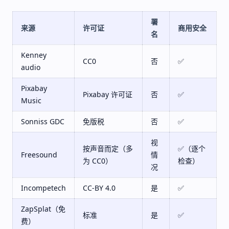
署
来源
许可证
商用安全
名
Kenney
CC0
否
✅
audio
Pixabay
Pixabay 许可证
否
✅
Music
Sonniss GDC
免版税
否
✅
视
按声音而定（多
✅（逐个
Freesound
情
为 CC0）
检查）
况
Incompetech
CC-BY 4.0
是
✅
ZapSplat（免
标准
是
✅
费）