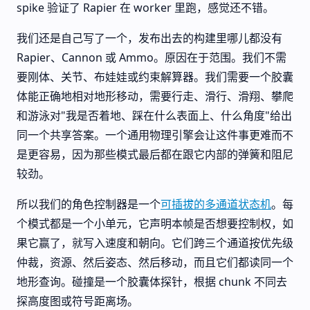
spike 验证了 Rapier 在 worker 里跑，感觉还不错。
我们还是自己写了一个，发布出去的构建里哪儿都没有
Rapier、Cannon 或 Ammo。原因在于范围。我们不需
要刚体、关节、布娃娃或约束解算器。我们需要一个胶囊
体能正确地相对地形移动，需要行走、滑行、滑翔、攀爬
和游泳对"我是否着地、踩在什么表面上、什么角度"给出
同一个共享答案。一个通用物理引擎会让这件事更难而不
是更容易，因为那些模式最后都在跟它内部的弹簧和阻尼
较劲。
所以我们的角色控制器是一个
可插拔的多通道状态机
。每
个模式都是一个小单元，它声明本帧是否想要控制权，如
果它赢了，就写入速度和朝向。它们跨三个通道按优先级
仲裁，资源、然后姿态、然后移动，而且它们都读同一个
地形查询。碰撞是一个胶囊体探针，根据 chunk 不同去
探高度图或符号距离场。