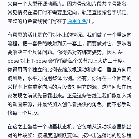
来自一个大型开源动画库。因为骨架和片段共享骨骼名，
常见情况在运行时不需要重定向，轨道直接按名字绑定。
完整的角色管线我们写在了
通用角色
里。
有意思的活儿是它们对不上的情况。我们做了一个重定向
流程，把一套骨骼映射到另一套上，而要做对它，意味着
要解决三个具体问题。你得先对齐绑定姿势，因为 A-
pose 对上 T-pose 会悄悄给每个关节加上大约三十度。
你得用两个独立的比例去缩放根运动和步幅，垂直方向用
髋到地，水平方向用整体比例。还有，你得在一个固定的
采样率上拿重定向后的片段去对照它的源，这样回归在玩
家发现之前就先暴露出来。正是这条管线让我们能加入新
的动画来源，并最终加入创作者提供的角色，而不必手动
修每一个片段。
在这之上坐着一个动画状态机，它每帧从运动状态里挑出
对的片段族：按速度选跳跃变体、按冲击选落地的剧烈程