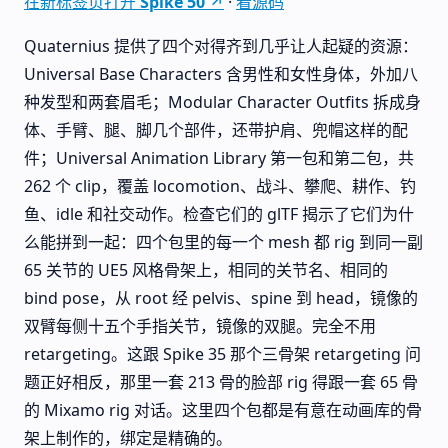
在新标签页打开 Spike 50 ↗
·
看源码
Quaternius 提供了四个对得齐到几乎让人起疑的资源：
Universal Base Characters 含男性和女性身体，外加八
种发型和两套眉毛；Modular Character Outfits 拆成身
体、手臂、腿、脚几个部件，还带护肩、兜帽这样的配
件；Universal Animation Library 第一包和第二包，共
262 个 clip，覆盖 locomotion、战斗、攀爬、耕作、钓
鱼、idle 和社交动作。检查它们的 glTF 揭示了它们为什
么能拼到一起：四个包里的每一个 mesh 都 rig 到同一副
65 关节的 UE5 风格骨架上，相同的关节名、相同的
bind pose，从 root 经 pelvis、spine 到 head，镜像的
双臂每侧十五个手指关节，镜像的双腿。完全不用
retargeting。这跟 Spike 35 那个三骨架 retargeting 问
题正好相反，那里一套 213 骨的脸部 rig 得跟一套 65 骨
的 Mixamo rig 对话。这里四个包都是有意在动画库的骨
架上制作的，绑定是精确的。