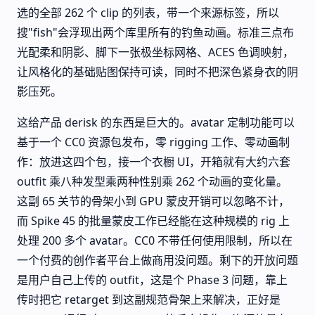
选的全部 262 个 clip 的列表，带一个来源标签，所以
搜"fish"会浮现出两个库里所有的钓鱼动画。标准三点布
光配柔和阴影、脚下一张极坐标网格、ACES 色调映射，
让风格化的基础贴图保持可读，同时不把深色紧身衣的阴
影压死。
这给产品 derisk 的东西是巨大的。avatar 定制功能可以
基于一个 CC0 资源包发布，零 rigging 工作、零动画制
作：放进这四个包，接一个衣橱 UI，开箱就有大约六套
outfit 乘八种发型乘两种性别乘 262 个动画的变化量。
这副 65 关节的骨架小到 GPU 蒙皮开销可以忽略不计，
而 Spike 45 的批量蒙皮工作已经能在这种规模的 rig 上
处理 200 多个 avatar。CC0 不带任何使用限制，所以在
一个付费的创作者平台上做商用没问题。剩下的开放问题
是用户自己上传的 outfit，这是个 Phase 3 问题，靠上
传时把它 retarget 到这副规范骨架上来解决，正好是