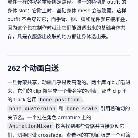
部件一样的按名重新绑定路径。唯一的特例是 outfit 的
身体 slot：它附上时，基础身体 mesh 会被隐藏，这样
outfit 不会穿过它；而手臂、腿、脚和配件就直接堆叠，
因为这个包在制作时就让它们能跟透出来的基础身体共
存，凡是衣服露出皮肤的地方都让身体透出来。
262 个动画白送
一旦骨架共享，动画几乎是反高潮的。两个库 glb 加载进
来，它们的 clip 摊平成一个带名字的列表，那些 clip 里
的 track 名用
、
bone.position
和
引用着确切的
bone.quaternion
bone.scale
关节名。一个挂在角色 armature 上的
按名找到那些骨骼并直接驱动它
AnimationMixer
们，切换时做 crossfade。查看器的右侧面板是一个可筛