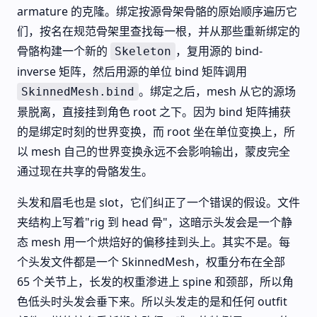
armature 的克隆。绑定按源骨架骨骼的原始顺序遍历它
们，按名在规范骨架里查找每一根，并从那些重新绑定的
骨骼构建一个新的
，复用源的 bind-
Skeleton
inverse 矩阵，然后用源的单位 bind 矩阵调用
。绑定之后，mesh 从它的源场
SkinnedMesh.bind
景脱离，直接挂到角色 root 之下。因为 bind 矩阵捕获
的是绑定时刻的世界变换，而 root 坐在单位变换上，所
以 mesh 自己的世界变换永远不会影响输出，蒙皮完全
通过现在共享的骨骼发生。
头发和眉毛也是 slot，它们纠正了一个错误的假设。文件
夹结构上写着"rig 到 head 骨"，这暗示头发会是一个静
态 mesh 用一个烘焙好的偏移挂到头上。其实不是。每
个头发文件都是一个 SkinnedMesh，权重分布在全部
65 个关节上，长发的权重渗进上 spine 和颈部，所以角
色低头时头发会垂下来。所以头发走的是和任何 outfit