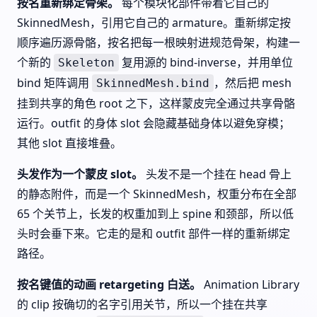
按名重新绑定骨架。
每个模块化部件带着它自己的
SkinnedMesh，引用它自己的 armature。重新绑定按
顺序遍历源骨骼，按名把每一根映射进规范骨架，构建一
个新的
复用源的 bind-inverse，并用单位
Skeleton
bind 矩阵调用
，然后把 mesh
SkinnedMesh.bind
挂到共享的角色 root 之下，这样蒙皮完全通过共享骨骼
运行。outfit 的身体 slot 会隐藏基础身体以避免穿模；
其他 slot 直接堆叠。
头发作为一个蒙皮 slot。
头发不是一个挂在 head 骨上
的静态附件，而是一个 SkinnedMesh，权重分布在全部
65 个关节上，长发的权重加到上 spine 和颈部，所以低
头时会垂下来。它走的是和 outfit 部件一样的重新绑定
路径。
按名键值的动画 retargeting 白送。
Animation Library
的 clip 按确切的名字引用关节，所以一个挂在共享