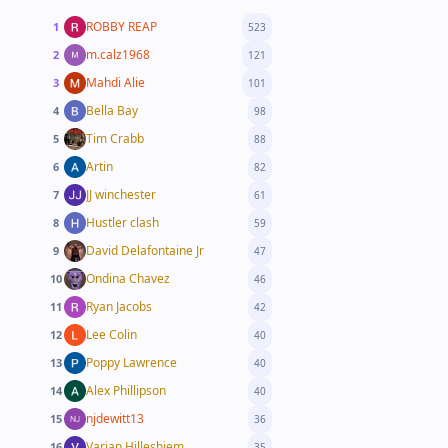
ROBBY REAP
1
523
m.calz1968
2
121
Mahdi Alie
3
101
Bella Bay
4
98
Tim Crabb
5
88
Artin
6
82
JJ winchester
7
61
Hustler clash
8
59
David Delafontaine Jr
9
47
Ondina Chavez
10
46
Ryan Jacobs
11
42
Lee Colin
12
40
Poppy Lawrence
13
40
Alex Phillipson
14
40
njdewitt13
15
36
Varian Hilleshiem
16
35