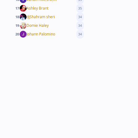
Ashley Brant
17
35
djShahram sheri
18
34
Domie Haley
19
34
Johann Palomino
20
34