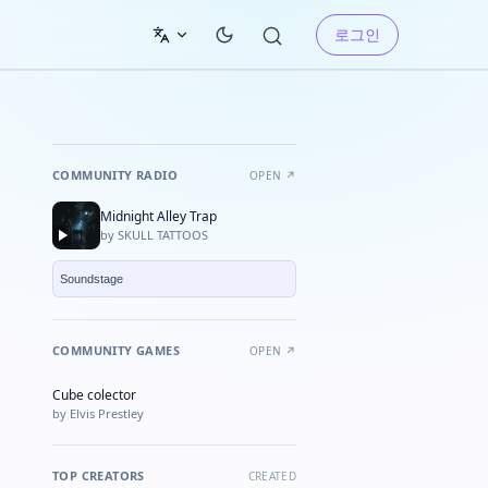
로그인
COMMUNITY RADIO
OPEN ↗
Midnight Alley Trap
by SKULL TATTOOS
COMMUNITY GAMES
OPEN ↗
Cube colector
★ FEATURED
by Elvis Prestley
TOP CREATORS
CREATED