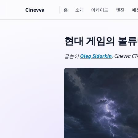
Main Navigation
Cinevva
홈
소개
아케이드
엔진
에
Skip to content
현대 게임의 볼류
글쓴이
Oleg Sidorkin
, Cinevva