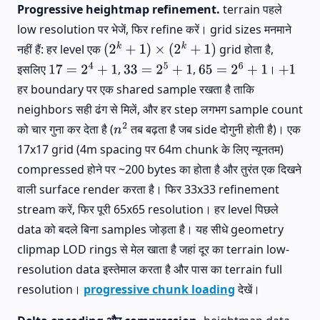
Progressive heightmap refinement.
terrain पहले
low resolution पर भेजें, फिर refine करें। grid sizes मनमाने
नहीं हैं: हर level एक
grid होता है,
(
2
k
+
1
)
×
(
2
k
+
1
)
इसलिए
,
,
।
17
=
2
4
+
1
33
=
2
5
+
1
65
=
2
6
+
1
+
1
हर boundary पर एक shared sample रखता है ताकि
neighbors सही ढंग से मिलें, और हर step लगभग sample count
को चार गुना कर देता है (
तब बढ़ता है जब side दोगुनी होती है)। एक
n
2
17x17 grid (4m spacing पर 64m chunk के लिए न्यूनतम)
compressed होने पर ~200 bytes का होता है और तुरंत एक दिखने
वाली surface render करता है। फिर 33x33 refinement
stream करें, फिर पूरी 65x65 resolution। हर level पिछले
data को बदले बिना samples जोड़ता है। यह सीधे geometry
clipmap LOD rings से मेल खाता है जहां दूर का terrain low-
resolution data इस्तेमाल करता है और पास का terrain full
resolution।
progressive chunk loading
देखें।