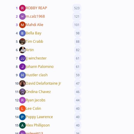
ROBBY REAP
1
523
m.calz1968
2
121
Mahdi Alie
3
101
Bella Bay
4
98
Tim Crabb
5
88
Artin
6
82
JJ winchester
7
61
Johann Palomino
8
61
Hustler clash
9
59
David Delafontaine Jr
10
47
Ondina Chavez
11
46
Ryan Jacobs
12
44
Lee Colin
13
40
Poppy Lawrence
14
40
Alex Phillipson
15
40
njdewitt13
16
36