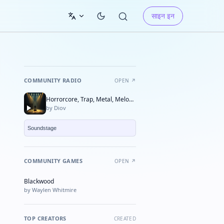
साइन इन
COMMUNITY RADIO
OPEN ↗
Horrorcore, Trap, Metal, Melodic, Fear,
by Diov
COMMUNITY GAMES
OPEN ↗
Blackwood
★ FEATURED
by Waylen Whitmire
TOP CREATORS
CREATED