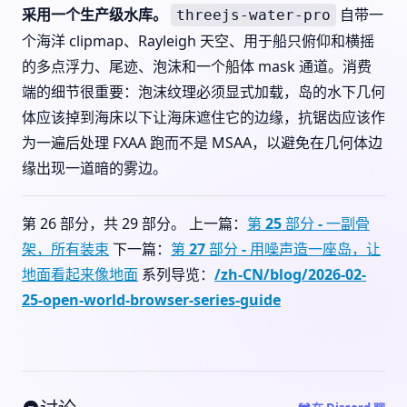
采用一个生产级水库。
自带一
threejs-water-pro
个海洋 clipmap、Rayleigh 天空、用于船只俯仰和横摇
的多点浮力、尾迹、泡沫和一个船体 mask 通道。消费
端的细节很重要：泡沫纹理必须显式加载，岛的水下几何
体应该掉到海床以下让海床遮住它的边缘，抗锯齿应该作
为一遍后处理 FXAA 跑而不是 MSAA，以避免在几何体边
缘出现一道暗的雾边。
第 26 部分，共 29 部分。 上一篇：
第 25 部分 - 一副骨
架，所有装束
下一篇：
第 27 部分 - 用噪声造一座岛，让
地面看起来像地面
系列导览：
/zh-CN/blog/2026-02-
25-open-world-browser-series-guide