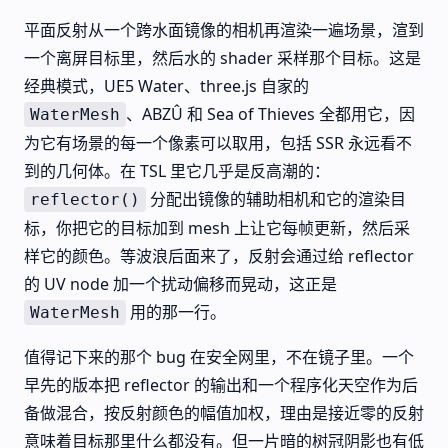
平面反射从一个跨水面镜像的相机再渲染一遍场景，渲到
一个离屏目标里，然后水的 shader 采样那个目标。这是
经典模式，UE5 Water、three.js 自家的
、ABZÛ 和 Sea of Thieves 全都用它，因
WaterMesh
为它有场景的每一个像素可以取用，包括 SSR 永远看不
到的几何体。在 TSL 里它几乎是反高潮的：
分配出镜像的辅助相机和它的渲染目
reflector()
标，你把它的目标加到 mesh 上让它每帧更新，然后采
样它的颜色。等波浪后面来了，反射会通过给 reflector
的 UV node 加一个扰动偏移而晃动，这正是
用的那一行。
WaterMesh
值得记下来的那个 bug 在安全网里，不在镜子里。一个
早先的版本把 reflector 的输出和一个程序化天空作为后
备做混合，按反射颜色的幅值加权，理由是接近零的反射
意味着目标那里什么都没有。但一片暗的树冠阴影也有低