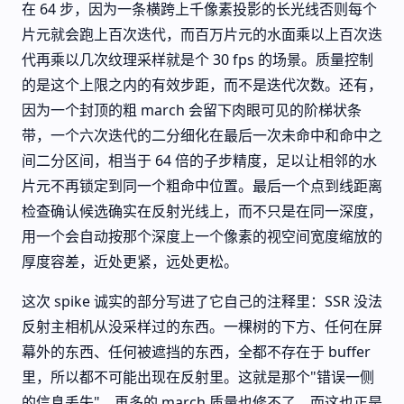
在 64 步，因为一条横跨上千像素投影的长光线否则每个
片元就会跑上百次迭代，而百万片元的水面乘以上百次迭
代再乘以几次纹理采样就是个 30 fps 的场景。质量控制
的是这个上限之内的有效步距，而不是迭代次数。还有，
因为一个封顶的粗 march 会留下肉眼可见的阶梯状条
带，一个六次迭代的二分细化在最后一次未命中和命中之
间二分区间，相当于 64 倍的子步精度，足以让相邻的水
片元不再锁定到同一个粗命中位置。最后一个点到线距离
检查确认候选确实在反射光线上，而不只是在同一深度，
用一个会自动按那个深度上一个像素的视空间宽度缩放的
厚度容差，近处更紧，远处更松。
这次 spike 诚实的部分写进了它自己的注释里：SSR 没法
反射主相机从没采样过的东西。一棵树的下方、任何在屏
幕外的东西、任何被遮挡的东西，全都不存在于 buffer
里，所以都不可能出现在反射里。这就是那个"错误一侧
的信息丢失"，再多的 march 质量也修不了，而这也正是