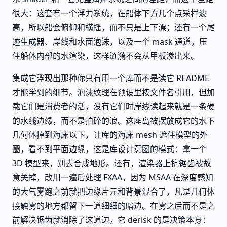
很大：这套有一个浮力系统，在船体下方几个点采样波
高，所以船会俯仰和横摇，而不只是上下漂；还有一个尾
迹生成器、岸线和水面泡沫，以及一个 mask 通道，压
住船体内部的水渲染，这样涟漪不会从甲板渗出来。
集成它浮现出那种你只有用一个库而不是读它 README
才能学到的细节。泡沫纹理在预设里按文件名引用，但加
载它们是消费者的活，没有它们时岸线读起来就是一条硬
的水线边缘，而不是拍碎的浪。这座岛被摆放成它的水下
几何体掉到海床以下，让库的海床 mesh 遮住模型的外
圈，看不到平面边缘，这是库设计意图的模式：拿一个
3D 模型来，别去合成地形。还有，渲染器上抗锯齿被故
意关掉，改用一遍后处理 FXAA，因为 MSAA 在深度感知
的大气雾跑之前就把边缘片元和背景混合了，凡是几何体
接触雾的地方都留下一道细细的暗边。在雾之后而不是之
前解决锯齿就消除了这道边。它 derisk 的是决策本身：