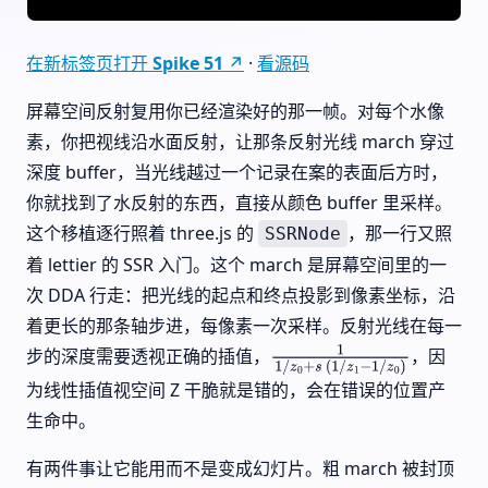
在新标签页打开 Spike 51 ↗
·
看源码
屏幕空间反射复用你已经渲染好的那一帧。对每个水像
素，你把视线沿水面反射，让那条反射光线 march 穿过
深度 buffer，当光线越过一个记录在案的表面后方时，
你就找到了水反射的东西，直接从颜色 buffer 里采样。
这个移植逐行照着 three.js 的
，那一行又照
SSRNode
着 lettier 的 SSR 入门。这个 march 是屏幕空间里的一
次 DDA 行走：把光线的起点和终点投影到像素坐标，沿
着更长的那条轴步进，每像素一次采样。反射光线在每一
步的深度需要透视正确的插值，
，因
1
1
/
z
0
+
s
(
1
/
z
1
−
1
/
z
0
)
为线性插值视空间 Z 干脆就是错的，会在错误的位置产
生命中。
有两件事让它能用而不是变成幻灯片。粗 march 被封顶