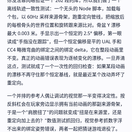
你没法靠肉眼验证一个 262 段的库，所以我们做了一个
离线轨迹一致性测试：一个无头的 Node 脚本，加载每
个包，以 60Hz 采样来源骨架，跑重定向管线，把缩放后
的每根骨头的世界位置和旋转跟来源比对。骨盆 Y 漂移
最大 0.003 米。手显示出一个恒定的 2.5° 偏移，第一眼
读成"手指没在跟踪"，但一个恒定偏移是平的 UAL 手和
CC4 略微弯曲的绑定之间的绑定 delta，它在整段动画里
不变。真正的动画错误表现为逐帧变化的漂移。一旦弄清
这点，测试就成了一个一次性的回归检查：如果某段动画
的漂移不再守住那个恒定基线，就是最近某个改动弄坏了
重定向。
一个并排的参考人偶让调试的视觉那一半变得决定性。按
反斜杠会在玩家旁边显示拥有当前动画的那副来源骨架，
于是一个"肩膀扭了"的问题就变成"扭是在来源里，还是
重定向加上去的？"数值测试抓回归，视觉参考抓数字浮
不出来的绑定姿势错误，两者一起把猜谜游戏退役了。