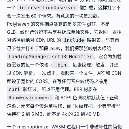
一个
懒加载，这样打字不
IntersectionObserver
会一次发出 60 个请求。有意思的一块是加载。
Polyhaven 的文件端点暴露的是多文件 glTF、不是
GLB，纹理跨分辨率共享并拆成单独文件，它返回一张相
对路径到绝对 CDN URL 的
映射表。与其自
include
己下载并打补丁那段 JSON，我们把那张映射表喂给
，它会为加载
LoadingManager.setURLModifier
器需要的每一个依赖（
、每张纹理）触发，并通
.bin
过 CDN 解析。一次点击，看起来一个文件。API 和 CDN
都设了宽松的 CORS，在写任何客户端代码之前用
验证过，所以不用代理。PBR 材质在
curl
和 ACES 色调映射默认值下正确
RoomEnvironment
渲染，无需每个资源单独修，而 1k 纹理把一个典型模型
保持在 2 到 5 MB，而不是 4k 的 20 到 40 MB。
一个 meshoptimizer WASM 过程用一个非破坏性的简化