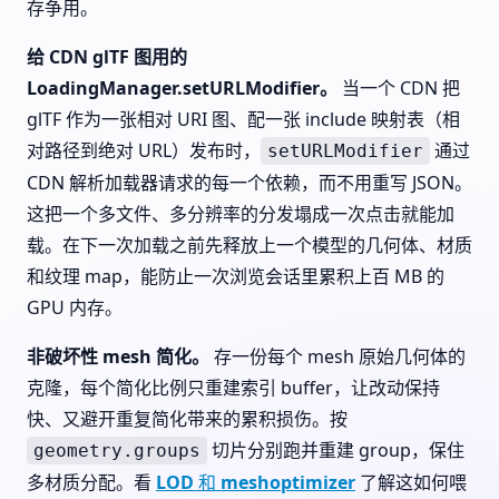
存争用。
给 CDN glTF 图用的
LoadingManager.setURLModifier。
当一个 CDN 把
glTF 作为一张相对 URI 图、配一张 include 映射表（相
对路径到绝对 URL）发布时，
通过
setURLModifier
CDN 解析加载器请求的每一个依赖，而不用重写 JSON。
这把一个多文件、多分辨率的分发塌成一次点击就能加
载。在下一次加载之前先释放上一个模型的几何体、材质
和纹理 map，能防止一次浏览会话里累积上百 MB 的
GPU 内存。
非破坏性 mesh 简化。
存一份每个 mesh 原始几何体的
克隆，每个简化比例只重建索引 buffer，让改动保持
快、又避开重复简化带来的累积损伤。按
切片分别跑并重建 group，保住
geometry.groups
多材质分配。看
LOD 和 meshoptimizer
了解这如何喂