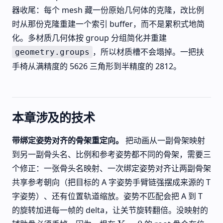
器收尾：每个 mesh 藏一份原始几何体的克隆，改比例
时从那份克隆重建一个索引 buffer，而不是累积式地简
化。多材质几何体按 group 分组简化并重建
，所以材质槽不会塌掉。一把扶
geometry.groups
手椅从满精度的 5626 三角形到半精度的 2812。
本章涉及的技术
带绑定姿势对齐的骨架重定向。
把动画从一副骨架映射
到另一副骨头名、比例和参考姿势都不同的骨架，需要三
个修正：一张骨头名映射、一次绑定姿势对齐让两副骨架
共享参考朝向（把目标的 A 字姿势手臂链强摆成来源的 T
字姿势）、还有位置轨道缩放。姿势不匹配会把 A 到 T
的旋转加进每一帧的 delta，让关节旋转翻倍。没映射的