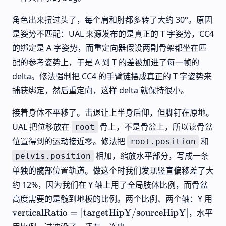
角色出来扭过头了，每个肩和肘都多转了大约 30°。原因
是姿势不匹配：UAL 来源发布的是真正的 T 字姿势，CC4
的绑定是 A 字姿势，而重定向器假设两副骨架都坐在匹
配的参考姿势上，于是 A 到 T 的差被加进了每一帧的
delta。修法强制把 CC4 的手臂链摆成真正的 T 字姿势来
捕获绑定，然后重定向，这样 delta 就保持很小。
接着身体不平移了。击退让上半身后仰，但脚钉在原地。
UAL 把位移放在
骨上，不是骨盆上，所以读骨盆
root
位置得到的运动接近零。修法把
和
root.position
相加，缩放水平部分，写成一条
pelvis.position
单独的髋部位置轨道。做这个时我们发现竖直偏移差了大
约 12%，因为我们在 Y 轴上用了全局肢体比例，而骨盆
高度需要的是髋到地板的比例。两个比例、两个轴：Y 用
，水平
verticalRatio
=
|
targetHipY
/
sourceHipY
|