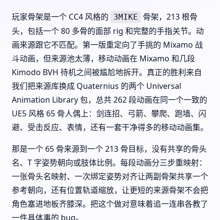
玩家骨架是一个 CC4 风格的
骨架，213 根骨
3MIKE
头，包括一个 80 多骨的面部 rig 和完整的手指关节。动
画来源跟它不匹配。第一版重定向了手挑的 Mixamo 战
斗动画，但来源池太薄，移动动画在 Mixamo 和几段
Kimodo BVH 待机之间被尴尬地拆开。真正的胜利来自
我们把来源库换成 Quaternius 的两个 Universal
Animation Library 包，总共 262 段动画在同一个一致的
UE5 风格 65 骨人偶上：剑连招、弓箭、攀爬、跑墙、闪
避、受击反应、表情，还有一套干净得多的移动动画集。
那是一个 65 骨来源到一个 213 骨目标，没有共享的骨头
名、T 字姿势朝向或肢体比例。每段动画分三步重映射：
一张骨头名映射、一次绑定姿势对齐让两副骨架共享一个
参考朝向，还有位置轨道缩放，让更短的来源骨架不会把
角色塞进地板齐膝深。把这个做对意味着追一连串各教了
一件具体事的 bug。