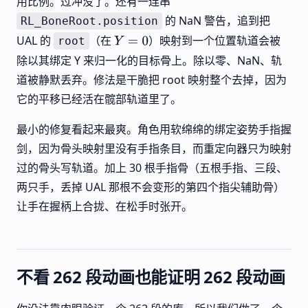
用比例。过冲没了。还有一连串
的 NaN 警告，追到把
RL_BoneRoot.position
UAL 的
（在
）映射到一个位置轨道会被
root
Y
=
0
除以其绑定 Y 来归一化的目标骨上。除以零、NaN、轨
道被静默丢弃。修法是干脆把 root 映射整个去掉，因为
它的平移已经活在髋部轨道里了。
最小的修复看起来最爽。角色用软绵绵的绑定姿势手指握
剑，因为骨头映射里没有手指条目，而重定向器只为映射
过的骨头写轨道。加上 30 根手指骨（五根手指、三段、
两只手，丢掉 UAL 那根不会变形的第四个指尖辅助骨）
让手在握柄上合拢、在松手时张开。
不看 262 段动画也能证明 262 段动画