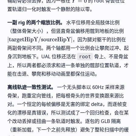
辅助骨必须丢掉，因为一根在
的 root 骨会在位
Y
=
0
置轨道归一化时触发一个静默的除以零。
一副 rig 的两个缩放比例。
水平位移用全局肢体比例
（整体骨架大小），但竖直骨盆偏移用髋到地板的比例
，因为腿对躯干的比例在
|
targetHipY
/
sourceHipY
|
两副骨架间不同。两个轴都用一个比例会让攀爬过冲、起
身沉到地板下。UAL 位移还活在
骨上、不是骨盆
root
上，所以两者都必须求和进一条单独的髋部位置轨道，才
能在击退、攀爬和移动动画里都保住运动。
离线轨迹一致性测试。
一个无头脚本以 60Hz 采样来源
骨架，跑重定向管线，把每根骨头的世界变换跟来源比
对。一个恒定的每帧偏移是无害的绑定 delta，而逐帧变
化的漂移是真错误，所以测试成了一个回归检查，会在某
个改动丢掉或扭曲一条轨道时触发。逐包的 GLB 隔离
（重新加载，下一个之前先释放）避免了整轮扫描中的缓