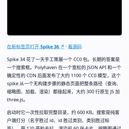
在新标签页打开 Spike 36 ↗
·
看源码
Spike 34 花了一天手工策展一个 CC0 包。长期的答案是
一个搜索框。Polyhaven 在一个宽松的 JSON API 和一个
确定性的 CDN 后面发布了大约 1100 个 CC0 模型，这个
spike 从一个无构建步骤的静态页面把整条路径（查询、
缩略图、加载、渲染）都接起来，大约 300 行原生 JS 加
three.js。
启动时它一次性拉取完整目录，约 600 KB。搜索是纯客
户端打分（名字胜过 id、id 胜过类别、类别胜过标
签），带 120 毫秒去抖，渲染前 60 张卡片。缩略图通过