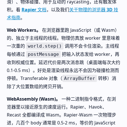
滑）、物体碰撞、用于互动的 raycasting，还有触发体
积。看
Rapier 文档
，以及我们
关于物理的浏览器 3D 技
术指南
。
Web Workers。
在浏览器里跑 JavaScript（或 Wasm）
的、独立于主线程的线程。物理仿真放 worker 里意味着
一次重的
调用不会卡住渲染。主线程
world.step()
每帧通过
把输入状态发给 worker，再
postMessage
收到权威位置。延迟代价是两次消息跳（桌面端每次大约
0.1-0.5 ms）。好处是渲染线程永远不会因为碰撞检测而
停顿。Transferable 对象（
转移）消
ArrayBuffer
除了大位置数组的拷贝开销。
WebAssembly (Wasm)。
一种二进制指令格式，在浏
览器里以接近原生的速度运行。Rapier、Havok、
Recast 全都编译成 Wasm。Rapier-Wasm 一次物理步
进，几百个 body 通常是 0.5-2 ms，等价的 JavaScript