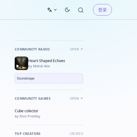
登录
COMMUNITY RADIO
OPEN ↗
Heart-Shaped Echoes
by Mahdi Alie
COMMUNITY GAMES
OPEN ↗
Cube colector
★ FEATURED
by Elvis Prestley
TOP CREATORS
CREATED