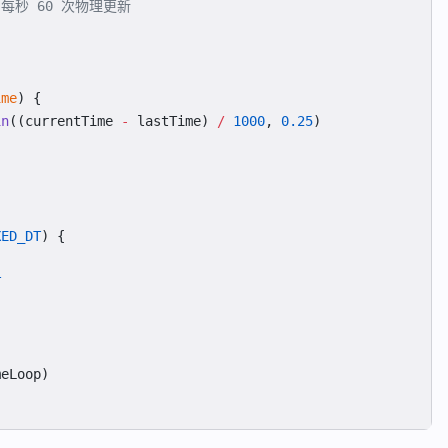
/ 每秒 60 次物理更新
ime
) {
in
((currentTime 
-
 lastTime) 
/
 1000
, 
0.25
)
XED_DT
) {
T
meLoop)