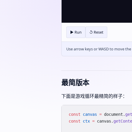
▶ Run
↺ Reset
Use arrow keys or WASD to move the s
最简版本
下面是游戏循环最精简的样子：
const
 canvas
 =
 document.
ge
const
 ctx
 =
 canvas.
getCont