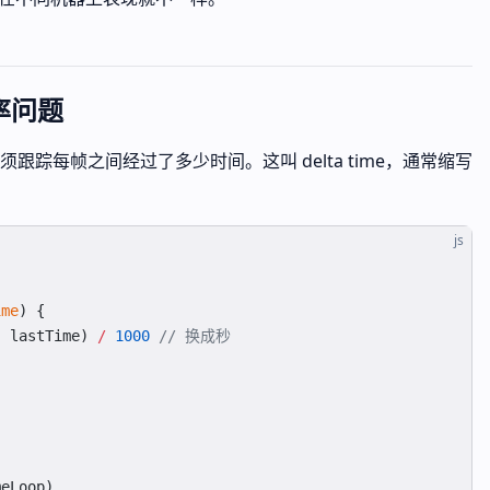
帧率问题
踪每帧之间经过了多少时间。这叫 delta time，通常缩写
js
ime
) {
-
 lastTime) 
/
 1000
 // 换成秒
meLoop)