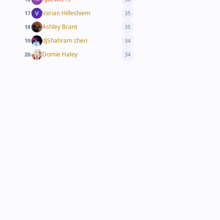
Varian Hilleshiem
17
35
Ashley Brant
18
35
djShahram sheri
19
34
Domie Haley
20
34