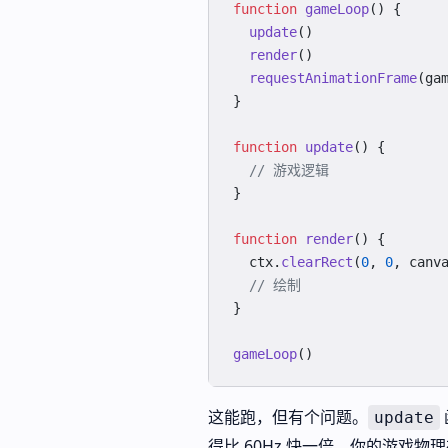
function
 gameLoop
() {
  update
()
  render
()
  requestAnimationFrame
(ga
}
function
 update
() {
  // 游戏逻辑
}
function
 render
() {
  ctx.
clearRect
(
0
, 
0
, canv
  // 绘制
}
gameLoop
()
这能跑，但有个问题。
update
得比 60Hz 快一倍。你的游戏