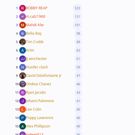
ROBBY REAP
1
523
m.calz1968
2
121
Mahdi Alie
3
101
Bella Bay
4
98
Tim Crabb
5
88
Artin
6
82
JJ winchester
7
61
Hustler clash
8
59
David Delafontaine Jr
9
47
Ondina Chavez
10
46
Ryan Jacobs
11
43
Johann Palomino
12
41
Lee Colin
13
40
Poppy Lawrence
14
40
Alex Phillipson
15
40
njdewitt13
16
36