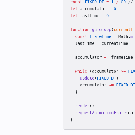
const
 FIXED_DT
 =
 1
 /
 60
 /
let
 accumulator 
=
 0
let
 lastTime 
=
 0
function
 gameLoop
(
currentT
  const
 frameTime
 =
 Math.
m
  lastTime 
=
 currentTime
  accumulator 
+=
 frameTime
  while
 (accumulator 
>=
 FI
    update
(
FIXED_DT
)
    accumulator 
-=
 FIXED_D
  }
  render
()
  requestAnimationFrame
(ga
}