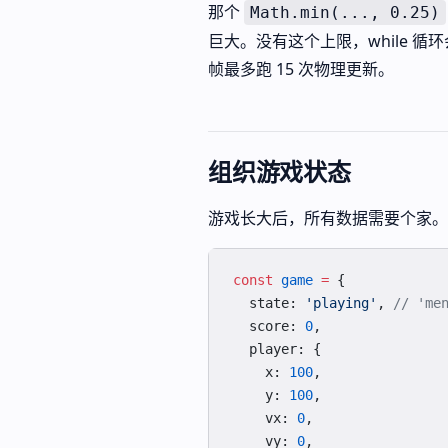
那个
Math.min(..., 0.25)
巨大。没有这个上限，while 循
帧最多跑 15 次物理更新。
组织游戏状态
游戏长大后，所有数据需要个家。
const
 game
 =
 {
  state: 
'playing'
, 
// 'me
  score: 
0
,
  player: {
    x: 
100
,
    y: 
100
,
    vx: 
0
,
    vy: 
0
,