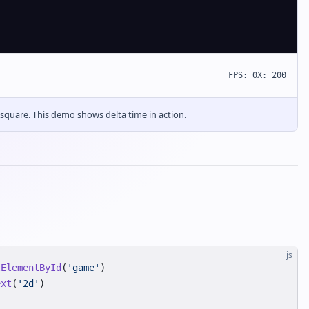
FPS: 0
X: 200
quare. This demo shows delta time in action.
js
tElementById
(
'game'
)
ext
(
'2d'
)