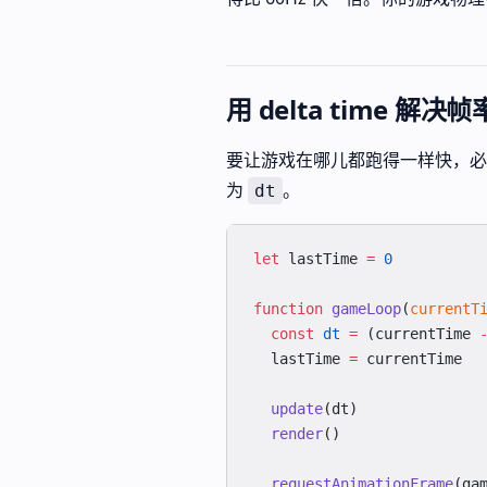
用 delta time 解决
要让游戏在哪儿都跑得一样快，必须跟
为
。
dt
let
 lastTime 
=
 0
function
 gameLoop
(
currentT
  const
 dt
 =
 (currentTime 
  lastTime 
=
 currentTime
  update
(dt)
  render
()
  requestAnimationFrame
(ga