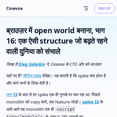
Skip to content
Cinevva
साइन इन
ब्राउज़र में open world बनाना, भाग
16: एक ऐसी structure जो बढ़ते रहने
वाली दुनिया को संभाले
लिखा है
Oleg Sidorkin
ने, Cinevva के CTO और को-फाउंडर
यहाँ नए हैं?
सीरीज़ गाइड
देखिए। यह बताती है कि spike क्या होता है
और सारे भागों के लिंक देती है।
भाग 13
के बाद से हर spike एक ही नुस्खे पर चल रहा था: पिछले
monolith को copy करो, एक feature जोड़ो।
spike 32
के
आते-आते वह monolith एक ही
<script
के अंदर 6,285 लाइनों का
type="module">