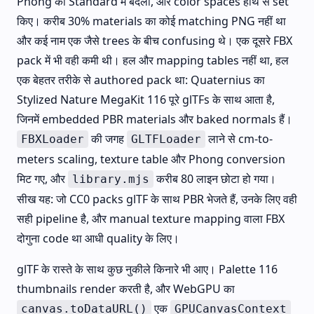
Phong को Standard में बदला, और color spaces हाथ से set
किए। करीब 30% materials का कोई matching PNG नहीं था
और कई नाम एक जैसे trees के बीच confusing थे। एक दूसरे FBX
pack में भी वही कमी थी। हल और mapping tables नहीं था, हल
एक बेहतर तरीके से authored pack था: Quaternius का
Stylized Nature MegaKit 116 पूरे glTFs के साथ आता है,
जिनमें embedded PBR materials और baked normals हैं।
की जगह
लाने से cm-to-
FBXLoader
GLTFLoader
meters scaling, texture table और Phong conversion
मिट गए, और
करीब 80 लाइन छोटा हो गया।
library.mjs
सीख यह: जो CC0 packs glTF के साथ PBR भेजते हैं, उनके लिए वही
सही pipeline है, और manual texture mapping वाला FBX
दोगुना code था आधी quality के लिए।
glTF के रास्ते के साथ कुछ नुकीले किनारे भी आए। Palette 116
thumbnails render करती है, और WebGPU का
एक
canvas.toDataURL()
GPUCanvasContext