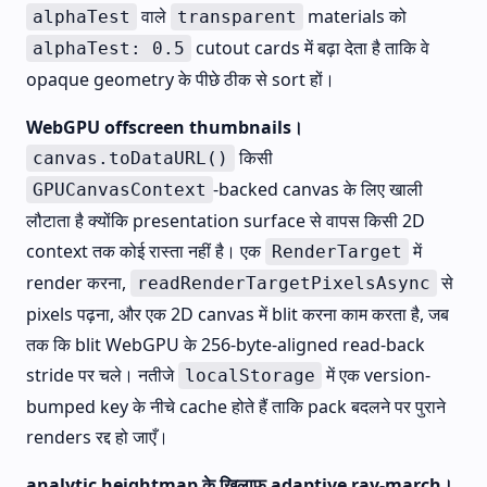
वाले
materials को
alphaTest
transparent
cutout cards में बढ़ा देता है ताकि वे
alphaTest: 0.5
opaque geometry के पीछे ठीक से sort हों।
WebGPU offscreen thumbnails।
किसी
canvas.toDataURL()
-backed canvas के लिए खाली
GPUCanvasContext
लौटाता है क्योंकि presentation surface से वापस किसी 2D
context तक कोई रास्ता नहीं है। एक
में
RenderTarget
render करना,
से
readRenderTargetPixelsAsync
pixels पढ़ना, और एक 2D canvas में blit करना काम करता है, जब
तक कि blit WebGPU के 256-byte-aligned read-back
stride पर चले। नतीजे
में एक version-
localStorage
bumped key के नीचे cache होते हैं ताकि pack बदलने पर पुराने
renders रद्द हो जाएँ।
analytic heightmap के ख़िलाफ़ adaptive ray-march।