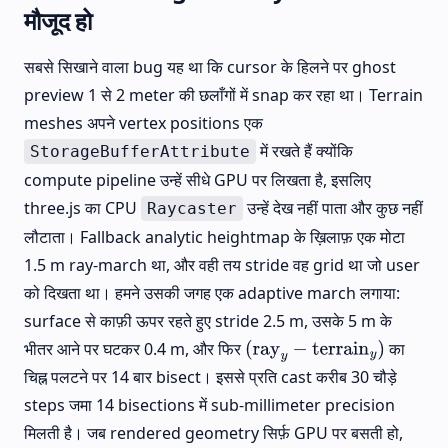
मौजूद हो
सबसे सिखाने वाला bug यह था कि cursor के हिलने पर ghost
preview 1 से 2 meter की छलाँगों में snap कर रहा था। Terrain
meshes अपने vertex positions एक
में रखते हैं क्योंकि
StorageBufferAttribute
compute pipeline उन्हें सीधे GPU पर लिखता है, इसलिए
three.js का CPU
उन्हें देख नहीं पाता और कुछ नहीं
Raycaster
लौटाता। Fallback analytic heightmap के ख़िलाफ़ एक मोटा
1.5 m ray-march था, और वही तय stride वह grid था जो user
को दिखता था। हमने उसकी जगह एक adaptive march लगाया:
surface से काफ़ी ऊपर रहते हुए stride 2.5 m, उसके 5 m के
भीतर आने पर घटकर 0.4 m, और फिर
का
(
ray
y
−
terrain
y
)
चिह्न पलटने पर 14 बार bisect। इससे प्रति cast करीब 30 चौड़े
steps जमा 14 bisections में sub-millimeter precision
मिलती है। जब rendered geometry सिर्फ़ GPU पर बसती हो,