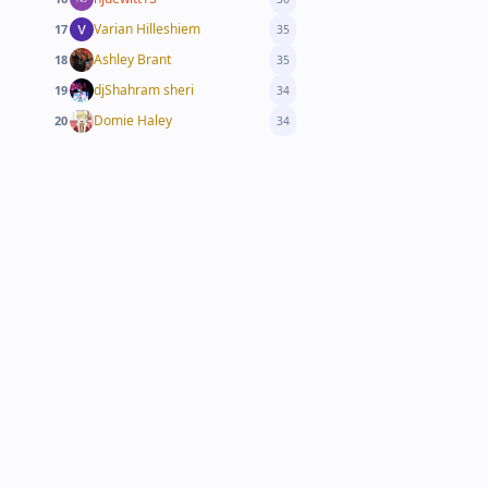
Varian Hilleshiem
17
35
Ashley Brant
18
35
djShahram sheri
19
34
Domie Haley
20
34