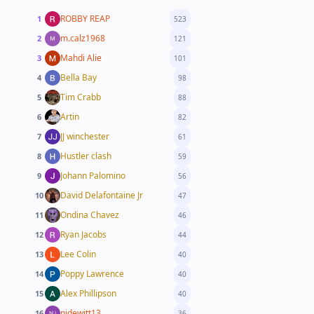
ROBBY REAP
1
523
m.calz1968
2
121
Mahdi Alie
3
101
Bella Bay
4
98
Tim Crabb
5
88
Artin
6
82
JJ winchester
7
61
Hustler clash
8
59
Johann Palomino
9
56
David Delafontaine Jr
10
47
Ondina Chavez
11
46
Ryan Jacobs
12
44
Lee Colin
13
40
Poppy Lawrence
14
40
Alex Phillipson
15
40
njdewitt13
16
36