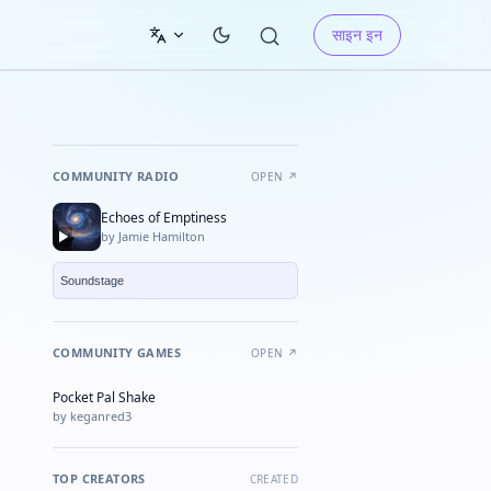
साइन इन
COMMUNITY RADIO
OPEN ↗
Echoes of Emptiness
by Jamie Hamilton
COMMUNITY GAMES
OPEN ↗
Pocket Pal Shake
★ FEATURED
by keganred3
TOP CREATORS
CREATED