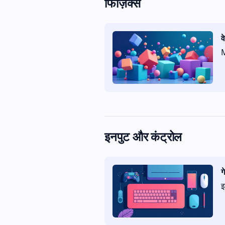
फिज़िक्स
व
M
इनपुट और कंट्रोल
ग
इ