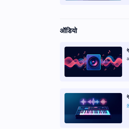
ऑडियो
ग
ग
औ