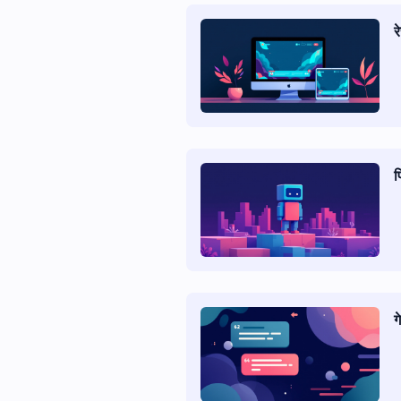
र
प
ग