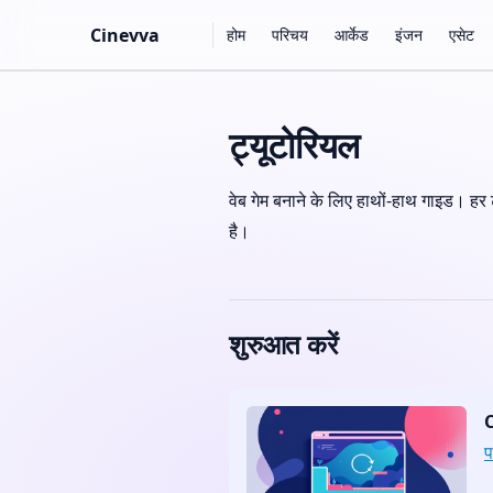
Main Navigation
Cinevva
होम
परिचय
आर्केड
इंजन
एसेट
Skip to content
ट्यूटोरियल
वेब गेम बनाने के लिए हाथों-हाथ गाइड। हर
है।
शुरुआत करें
C
प