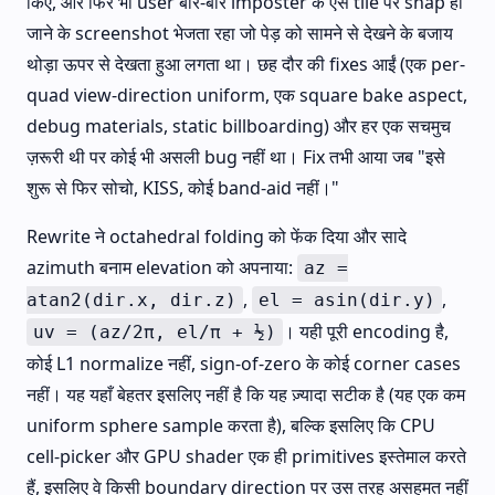
किए, और फिर भी user बार-बार imposter के ऐसे tile पर snap हो
जाने के screenshot भेजता रहा जो पेड़ को सामने से देखने के बजाय
थोड़ा ऊपर से देखता हुआ लगता था। छह दौर की fixes आईं (एक per-
quad view-direction uniform, एक square bake aspect,
debug materials, static billboarding) और हर एक सचमुच
ज़रूरी थी पर कोई भी असली bug नहीं था। Fix तभी आया जब "इसे
शुरू से फिर सोचो, KISS, कोई band-aid नहीं।"
Rewrite ने octahedral folding को फेंक दिया और सादे
azimuth बनाम elevation को अपनाया:
az =
,
,
atan2(dir.x, dir.z)
el = asin(dir.y)
। यही पूरी encoding है,
uv = (az/2π, el/π + ½)
कोई L1 normalize नहीं, sign-of-zero के कोई corner cases
नहीं। यह यहाँ बेहतर इसलिए नहीं है कि यह ज़्यादा सटीक है (यह एक कम
uniform sphere sample करता है), बल्कि इसलिए कि CPU
cell-picker और GPU shader एक ही primitives इस्तेमाल करते
हैं, इसलिए वे किसी boundary direction पर उस तरह असहमत नहीं