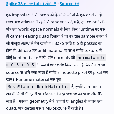
Spike 38 को नए tab में खोलें ↗
·
Source देखें
एक imposter किसी prop को देखने के कोणों के एक grid से दो
texture atlases में पहले से render कर देता है, एक color के लिए
और एक world-space normals के लिए, फिर runtime पर एक
ही camera-facing quad दिखाता है जो वह tile sample करता है
जो मौजूदा view से मेल खाती है। Bake प्रति tile दो passes का
होता है: diffuse एक unlit material के साथ ताकि texture में
कोई lighting bake न हो, और normals को
normalWorld
के रूप में encode किया जाता है जिसमें alpha
× 0.5 + 0.5
source से आगे भेजा जाता है ताकि silhouette pixel-दर-pixel मेल
खाए। Runtime material एक पूरा
है, इसलिए imposter
MeshStandardNodeMaterial
अब भी किसी भी दूसरी surface की तरह scene का sun और IBL
लेता है। फायदा geometry में है: हज़ारों triangles के बजाय एक
quad, और detail एक 1 MB texture में रहती है।